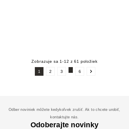
Zobrazuje sa 1-12 z 61 položiek
…

1
2
3
6
Odber noviniek môžete kedykoľvek zrušiť. Ak to chcete urobiť,
kontaktujte nás.
Odoberajte novinky