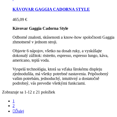
KÁVOVAR GAGGIA CADORNA STYLE
465,09 €
Kávovar Gaggia Cadorna Style
Odborné znalosti, skúsenosti a know-how spoločnosti Gaggia
zhmotnené v jednom stroji.
Objavte 6 nápojov, všetko na dosah ruky, a vyskúšajte
dokonalý zážitok: ristretto, espresso, espresso lungo, káva,
americano, teplá voda.
Vyspelá technológia, ktorá sa vďaka širokému displeju
zjednodušila, má všetky potrebné nastavenia. Pripôsobený
vašim potrebám, jednoduchý, intuitivný a dostatočně
podrobný, vás prevedie všetkými funkciami.
Zobrazuje sa 1-12 z 21 položiek
1
2

Ďalej