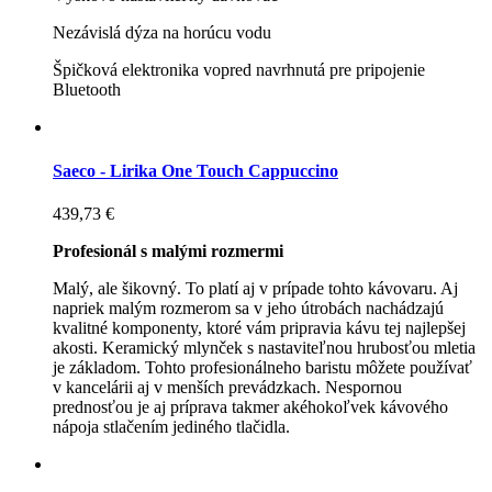
Nezávislá dýza na horúcu vodu
Špičková elektronika vopred navrhnutá pre pripojenie
Bluetooth
Saeco - Lirika One Touch Cappuccino
439,73 €
Profesionál s malými rozmermi
Malý, ale šikovný. To platí aj v prípade tohto kávovaru. Aj
napriek malým rozmerom sa v jeho útrobách nachádzajú
kvalitné komponenty, ktoré vám pripravia kávu tej najlepšej
akosti. Keramický mlynček s nastaviteľnou hrubosťou mletia
je základom. Tohto profesionálneho baristu môžete používať
v kancelárii aj v menších prevádzkach. Nespornou
prednosťou je aj príprava takmer akéhokoľvek kávového
nápoja stlačením jediného tlačidla.