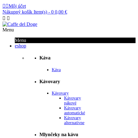


Môj účet
Nákupný košík
Item(s) -
0
0,00 €


Menu
Menu
eshop
Káva
Káva
Kávovary
Kávovary
Kávovary
pákové
Kávovary
automatické
Kávovary
alternatívne
Mlynčeky na kávu