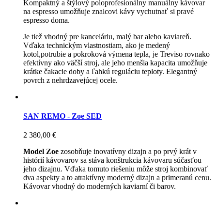
Kompaktný a štýlový poloprofesionálny manuálny kávovar
na espresso umožňuje znalcovi kávy vychutnať si pravé
espresso doma.
Je tiež vhodný pre kanceláriu, malý bar alebo kaviareň.
Vďaka technickým vlastnostiam, ako je medený
kotol,potrubie a pokroková výmena tepla, je Treviso rovnako
efektívny ako väčší stroj, ale jeho menšia kapacita umožňuje
krátke čakacie doby a ľahkú reguláciu teploty. Elegantný
povrch z nehrdzavejúcej ocele.
SAN REMO - Zoe SED
2 380,00 €
Model Zoe
zosobňuje inovatívny dizajn a po prvý krát v
histórií kávovarov sa stáva konštrukcia kávovaru súčasťou
jeho dizajnu. Vďaka tomuto riešeniu môže stroj kombinovať
dva aspekty a to atraktívny moderný dizajn a primeranú cenu.
Kávovar vhodný do moderných kaviarní či barov.