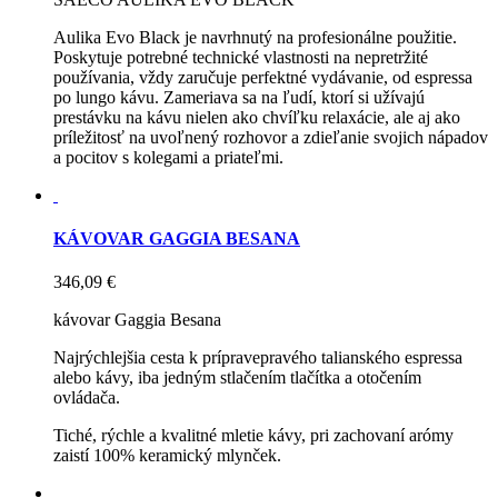
Aulika Evo Black je navrhnutý na profesionálne použitie.
Poskytuje potrebné technické vlastnosti na nepretržité
používania, vždy zaručuje perfektné vydávanie, od espressa
po lungo kávu. Zameriava sa na ľudí, ktorí si užívajú
prestávku na kávu nielen ako chvíľku relaxácie, ale aj ako
príležitosť na uvoľnený rozhovor a zdieľanie svojich nápadov
a pocitov s kolegami a priateľmi.
KÁVOVAR GAGGIA BESANA
346,09 €
kávovar Gaggia Besana
Najrýchlejšia cesta k prípravepravého talianského espressa
alebo kávy, iba jedným stlačením tlačítka a otočením
ovládača.
Tiché, rýchle a kvalitné mletie kávy, pri zachovaní arómy
zaistí 100% keramický mlynček.