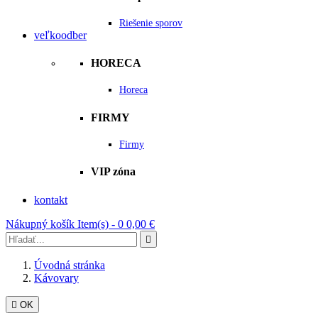
Riešenie sporov
veľkoodber
HORECA
Horeca
FIRMY
Firmy
VIP zóna
kontakt
Nákupný košík
Item(s) -
0
0,00 €

Úvodná stránka
Kávovary

OK