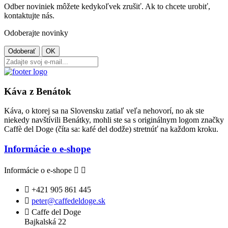
Odber noviniek môžete kedykoľvek zrušiť. Ak to chcete urobiť,
kontaktujte nás.
Odoberajte novinky
Káva z Benátok
Káva, o ktorej sa na Slovensku zatiaľ veľa nehovorí, no ak ste
niekedy navštívili Benátky, mohli ste sa s originálnym logom značky
Caffè del Doge (číta sa: kafé del dodže) stretnúť na každom kroku.
Informácie o e-shope
Informácie o e-shope



+421 905 861 445

peter@caffedeldoge.sk

Caffe del Doge
Bajkalská 22