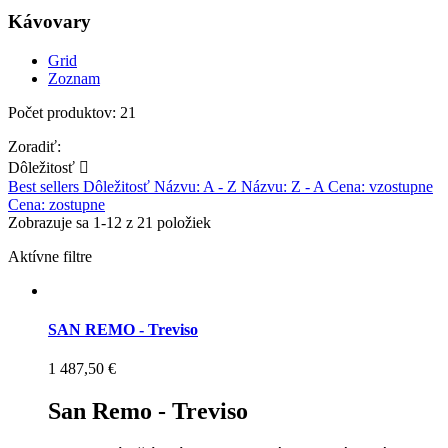
Kávovary
Grid
Zoznam
Počet produktov: 21
Zoradiť:
Dôležitosť

Best sellers
Dôležitosť
Názvu: A - Z
Názvu: Z - A
Cena: vzostupne
Cena: zostupne
Zobrazuje sa 1-12 z 21 položiek
Aktívne filtre
SAN REMO - Treviso
1 487,50 €
San Remo - Treviso