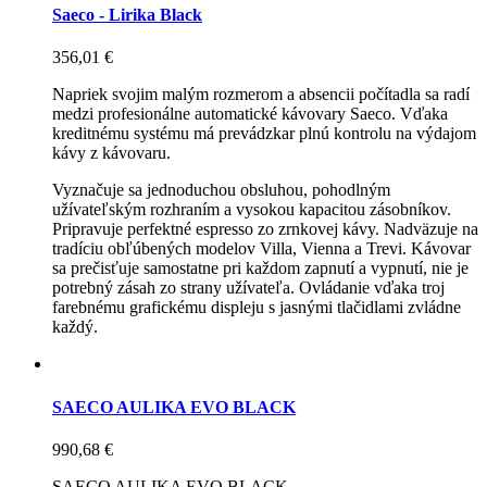
Saeco - Lirika Black
356,01 €
Napriek svojim malým rozmerom a absencii počítadla sa radí
medzi profesionálne automatické kávovary Saeco. Vďaka
kreditnému systému má prevádzkar plnú kontrolu na výdajom
kávy z kávovaru.
Vyznačuje sa jednoduchou obsluhou, pohodlným
užívateľským rozhraním a vysokou kapacitou zásobníkov.
Pripravuje perfektné espresso zo zrnkovej kávy. Nadväzuje na
tradíciu obľúbených modelov Villa, Vienna a Trevi. Kávovar
sa prečisťuje samostatne pri každom zapnutí a vypnutí, nie je
potrebný zásah zo strany užívateľa. Ovládanie vďaka troj
farebnému grafickému displeju s jasnými tlačidlami zvládne
každý.
SAECO AULIKA EVO BLACK
990,68 €
SAECO AULIKA EVO BLACK