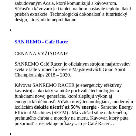
zabudovaným Acaia, ktoré komunikujú s kávovarom.
Súčasťou kávovaru je i tablet, na ňom nastavíte teplotu, tlak i
priebeh extrakcie. Technologická dokonalosť a futuristický
design, ktorý nikto neprehliadne.
SAN REMO - Cafe Racer
CENA NA VYŽIADANIE
SANREMO Café Racer, je oficiálnym strojom majstrovstiev
sveta v latte v umení a káve v Majstrovstvách Good Spirit
Championships 2018 – 2020.
Kávovar SANREMO RACER je energeticky efektívny
kávostroj a ako taký sa môže pochváliť technológiou a
funkciami novej generácie, ktoré zlepšujú výkon aj
energetickú účinnosť. Vďaka nový technológiám , moderným
izoláciám
dokáže ušetriť až 50% energie
- Sanremo Energy
Efficient Machines (SEEM) . Má vzhľad silne naloženého,
prehnutého chrbta a motorky na mieru. Kávovar, ktorý púta
pozornosť a rešpektuje príkazy... to je Café Racer…