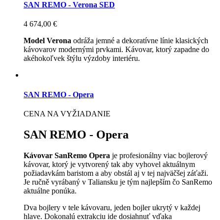
SAN REMO - Verona SED
4 674,00 €
Model Verona
odráža jemné a dekoratívne línie klasických
kávovarov modernými prvkami. Kávovar, ktorý zapadne do
akéhokoľvek štýlu výzdoby interiéru.
SAN REMO - Opera
CENA NA VYŽIADANIE
SAN REMO - Opera
Kávovar SanRemo Opera
je profesionálny viac bojlerový
kávovar, ktorý je vytvorený tak aby vyhovel aktuálnym
požiadavkám baristom a aby obstál aj v tej najväčšej záťaži.
Je ručně vyrábaný v Taliansku je tým najlepším čo SanRemo
aktuálne ponúka.
Dva bojlery v tele kávovaru, jeden bojler ukrytý v každej
hlave. Dokonalú extrakciu ide dosiahnuť vďaka