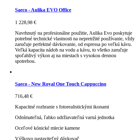
Saeco - Aulika EVO Office
1 228,98 €
Navrhnutý na profesionálne použitie, Aulika Evo poskytuje
potrebné technické vlastnosti na nepretržité používanie, vždy
zaručuje perfektné dávkovanie, od espressa po veľkú kávu.
Veľká kapacita nádob na vodu a kávu, to všetko zaručuje
spoľahlivý výkon aj na miestach s vysokou dennou
spotrebou.
Saeco - New Royal One Touch Cappuccino
716,48 €
Kapacitné rozhranie s fotorealistickými ikonami
Odnímateľná, ľahko udržiavateľná varná jednotka
Oceľové kónické mlecie kamene
Výškovo nastaviteľný dávkovač