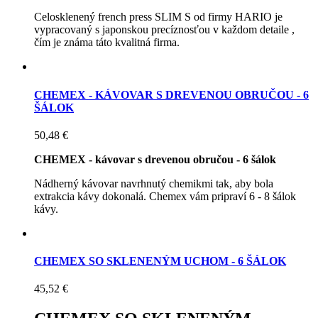
Celosklenený french press SLIM S od firmy HARIO je
vypracovaný s japonskou precíznosťou v každom detaile ,
čím je známa táto kvalitná firma.
CHEMEX - KÁVOVAR S DREVENOU OBRUČOU - 6
ŠÁLOK
50,48 €
CHEMEX - kávovar s drevenou obručou - 6 šálok
Nádherný kávovar navrhnutý chemikmi tak, aby bola
extrakcia kávy dokonalá. Chemex vám pripraví 6 - 8 šálok
kávy.
CHEMEX SO SKLENENÝM UCHOM - 6 ŠÁLOK
45,52 €