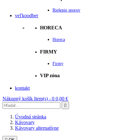
Riešenie sporov
veľkoodber
HORECA
Horeca
FIRMY
Firmy
VIP zóna
kontakt
Nákupný košík
Item(s) -
0
0,00 €

Úvodná stránka
Kávovary
Kávovary alternatívne

OK