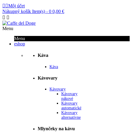


Môj účet
Nákupný košík
Item(s) -
0
0,00 €


Menu
Menu
eshop
Káva
Káva
Kávovary
Kávovary
Kávovary
pákové
Kávovary
automatické
Kávovary
alternatívne
Mlynčeky na kávu