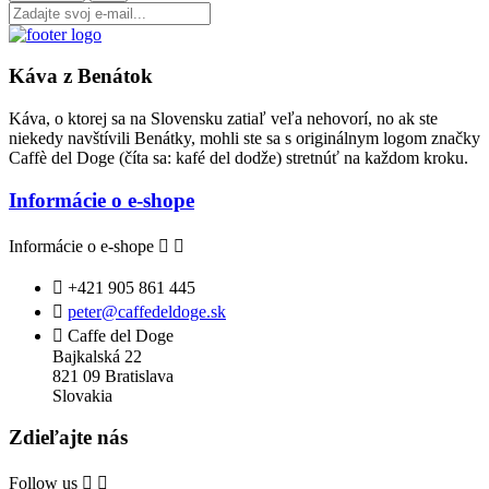
Káva z Benátok
Káva, o ktorej sa na Slovensku zatiaľ veľa nehovorí, no ak ste
niekedy navštívili Benátky, mohli ste sa s originálnym logom značky
Caffè del Doge (číta sa: kafé del dodže) stretnúť na každom kroku.
Informácie o e-shope
Informácie o e-shope



+421 905 861 445

peter@caffedeldoge.sk

Caffe del Doge
Bajkalská 22
821 09 Bratislava
Slovakia
Zdieľajte nás
Follow us

