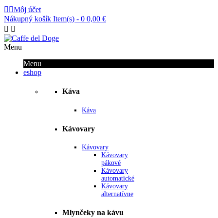


Môj účet
Nákupný košík
Item(s) -
0
0,00 €


Menu
Menu
eshop
Káva
Káva
Kávovary
Kávovary
Kávovary
pákové
Kávovary
automatické
Kávovary
alternatívne
Mlynčeky na kávu