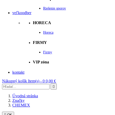
Riešenie sporov
veľkoodber
HORECA
Horeca
FIRMY
Firmy
VIP zóna
kontakt
Nákupný košík
Item(s) -
0
0,00 €

Úvodná stránka
Značky
CHEMEX

OK