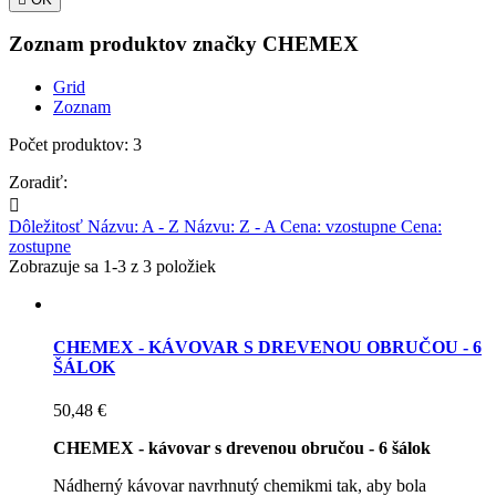
Zoznam produktov značky CHEMEX
Grid
Zoznam
Počet produktov: 3
Zoradiť:

Dôležitosť
Názvu: A - Z
Názvu: Z - A
Cena: vzostupne
Cena:
zostupne
Zobrazuje sa 1-3 z 3 položiek
CHEMEX - KÁVOVAR S DREVENOU OBRUČOU - 6
ŠÁLOK
50,48 €
CHEMEX - kávovar s drevenou obručou - 6 šálok
Nádherný kávovar navrhnutý chemikmi tak, aby bola